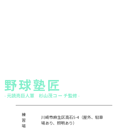
野球塾匠
-
元読売巨人軍 杉山茂コ ー チ監修
-
練
川崎市麻生区高石5-4（屋外、駐車
習
場あり、照明あり）
場