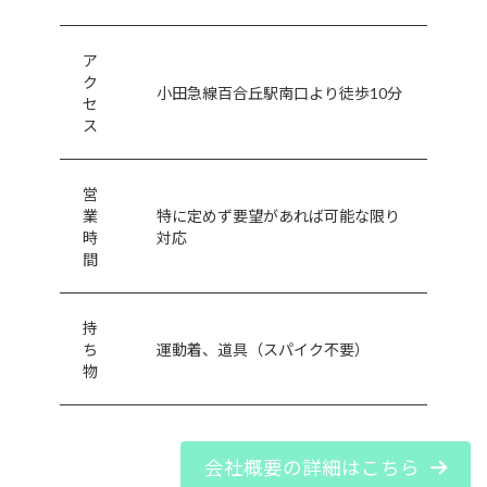
ア
ク
小田急線百合丘駅南口より徒歩10分
セ
ス
営
業
特に定めず要望があれば可能な限り
時
対応
間
持
ち
運動着、道具（スパイク不要）
物
会社概要の詳細はこちら