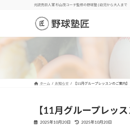
コ
ナ
元読売巨人軍 杉山茂コーチ監修の野球塾 | 幼児から大人まで
ン
ビ
テ
ゲ
ン
ー
ツ
シ
へ
ョ
ス
ン
キ
に
ッ
移
プ
動
ホーム
お知らせ
【11月グループレッスンのご案内】
【11月グループレッ
最
2025年10月20日
2025年10月20日
終